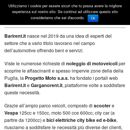
Bari Rent & Store
Utilizziamo i cookie per essere sicuri che tu possa avere la migliore
esperienza sul nostro sito. Se continui ad utilizzare questo sito
BariRent – Chi siamo
consideriamo che sei d'accordo.
Ok
Barirent.it
nasce nel 2019 da una idea di esperti del
settore che a vario titolo lavorano nel campo
dell’automotive offrendo beni e servizi.
Viste le numerose richieste di
noleggio di motoveicoli
per
scoprire le affascinanti e spesso impervie zone della della
Puglia, la
Progetto Moto s.a.s.
ha fondato i portali web
Barirent.it
e
Garganorent.it
, piattaforme volte a soddisfare
queste necessità.
Grazie all’ampio parco veicoli, composto di
scooter
e
Vespa
125cc e 150cc, moto 500 cce 600cc, city car (a
partire da 1200cc) e
bici elettriche city bike ed e-bike
,
riusciamo a soddisfare le necessità più diverse dei clienti,